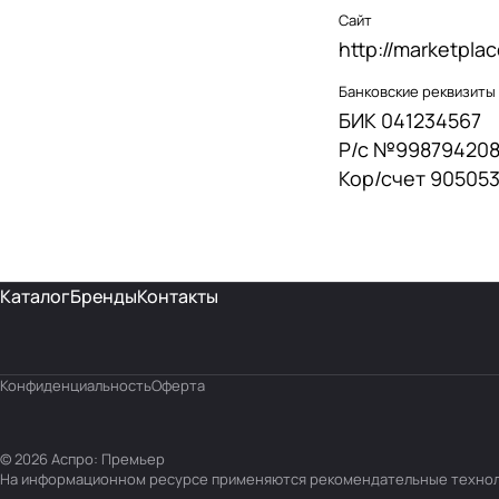
Сайт
http://marketplace
Банковские реквизиты
БИК 041234567
Р/с №998794208
Кор/счет 90505
Каталог
Бренды
Контакты
Конфиденциальность
Оферта
© 2026 Аспро: Премьер
На информационном ресурсе применяются
рекомендательные техно