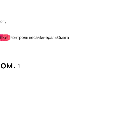
мины
Контроль веса
Минералы
Омега
том.
1