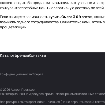
наш каталог, чтобы предложить вам самые актуальные и вос
конкурентоспособные цены и оперативную доставку по всей 
Если вы ищете возможность
купить Омега 3 6 9 оптом
, наш 
взаимовыгодного сотрудничества. Свяжитесь с нами, чтобы у
процветающим.
Каталог
Бренды
Контакты
Конфиденциальность
Оферта
© 2026 Аспро: Премьер
На информационном ресурсе применяются
рекомендательные техно
Все ресурсы сайта sport-eda.ru, включая (но не ограничиваясь) тек