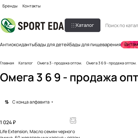
Бренды
Контакты
Каталог
Вита
Антиоксиданты
Бады для детей
Бады для пищеварения
Главная
Каталог
Омега 3 - продажа оптом.
Омега 3 6 9 - продажа оптом.
Омега 3 6 9 - продажа оп
С конца алфавита
1 024 ₽
Life Extension, Масло семян черного
тмина, 60 жевательных капсул - оптом