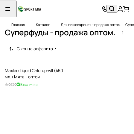
Главная
Каталог
Для пищеварения - продажа оптом.
Супе
Суперфуды - продажа оптом.
1
С конца алфавита
Maxler: Liquid Chlorophyll (450
мл.) Мята - оптом
0
0
В наличии