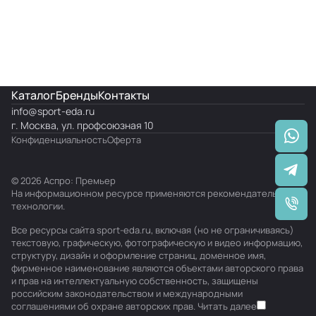
Каталог
Бренды
Контакты
info@
sport-eda.ru
г. Москва, ул. профсоюзная 10
Конфиденциальность
Оферта
© 2026 Аспро: Премьер
На информационном ресурсе применяются
рекомендательные
технологии
.
Все ресурсы сайта sport-eda.ru, включая (но не ограничиваясь)
текстовую, графическую, фотографическую и видео информацию,
структуру, дизайн и оформление страниц, доменное имя,
фирменное наименование являются объектами авторского права
и прав на интеллектуальную собственность, защищены
российским законодательством и международными
соглашениями об охране авторских прав.
Читать далее