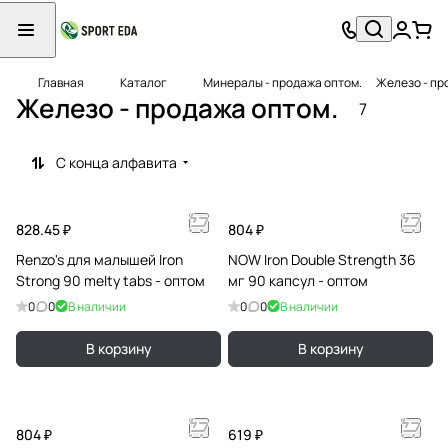
Главная
Каталог
Минералы - продажа оптом.
Железо - пр
Железо - продажа оптом.
7
С конца алфавита
828.45 ₽
804 ₽
Renzo's для малышей Iron
NOW Iron Double Strength 36
Strong 90 melty tabs - оптом
мг 90 капсул - оптом
0
0
В наличии
0
0
В наличии
В корзину
В корзину
804 ₽
619 ₽