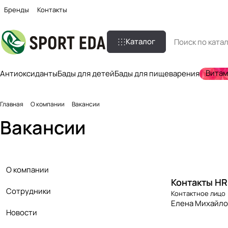
Бренды
Контакты
Каталог
Вита
Антиоксиданты
Бады для детей
Бады для пищеварения
Главная
О компании
Вакансии
Вакансии
О компании
Контакты HR
Сотрудники
Контактное лицо
Елена Михайло
Новости