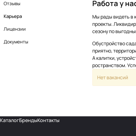
Работа у на
Отзывы
Карьера
Мы рады видеть в 
проекты. Ликвидир
Лицензии
сезону по выгодны
Документы
Обустройство сада
приятно, территор
А калитки, устрой
ространством. Усп
Нет вакансий
Каталог
Бренды
Контакты