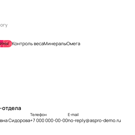
мины
Контроль веса
Минералы
Омега
-отдела
Телефон
E-mail
вна Сидорова
+7 000 000-00-00
no-reply@aspro-demo.ru