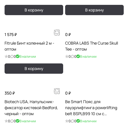
В корзину
В корзину
1 575 ₽
0 ₽
Fitrule Бинт коленный 2 м -
COBRA LABS The Curse Skull
оптом
Tee - оптом
0
0
В наличии
0
0
В наличии
В корзину
350 ₽
0 ₽
Biotech USA, Напульсник-
Be Smart Пояс для
фиксатор кистевой Bedford,
пауэрлифтинга powerlifting
черный - оптом
belt BSPLB99 10 см c
металическим замком - оптом
0
0
В наличии
0
0
В наличии