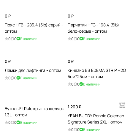
0 ₽
0 ₽
Пояс HFB - 285.4 (5lb) серый -
Перчатки HFG - 168.4 (5lb)
оптом
бело-серые - оптом
0
0
В наличии
0
0
В наличии
0 ₽
0 ₽
Лямки для лифтинга - оптом
Кинезио BB EDEMA STRIP H2O
5cм*25см - оптом
0
0
В наличии
0
0
В наличии
1 200 ₽
Бутыль FitRule крышка щелчок
1.3L - оптом
YEAH BUDDY Ronnie Coleman
Signature Series 2XL - оптом
0
0
В наличии
0
0
В наличии