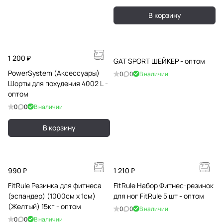
В корзину
1 200 ₽
GAT SPORT ШЕЙКЕР - оптом
PowerSystem (Аксессуары)
0
0
В наличии
Шорты для похудения 4002 L -
оптом
0
0
В наличии
В корзину
990 ₽
1 210 ₽
FitRule Резинка для фитнеса
FitRule Набор Фитнес-резинок
(эспандер) (1000см х 1см)
для ног FitRule 5 шт - оптом
(Желтый) 15кг - оптом
0
0
В наличии
0
0
В наличии