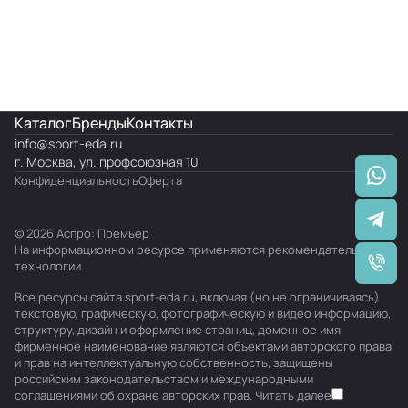
Каталог
Бренды
Контакты
info@
sport-eda.ru
г. Москва, ул. профсоюзная 10
Конфиденциальность
Оферта
© 2026 Аспро: Премьер
На информационном ресурсе применяются
рекомендательные
технологии
.
Все ресурсы сайта sport-eda.ru, включая (но не ограничиваясь)
текстовую, графическую, фотографическую и видео информацию,
структуру, дизайн и оформление страниц, доменное имя,
фирменное наименование являются объектами авторского права
и прав на интеллектуальную собственность, защищены
российским законодательством и международными
соглашениями об охране авторских прав.
Читать далее