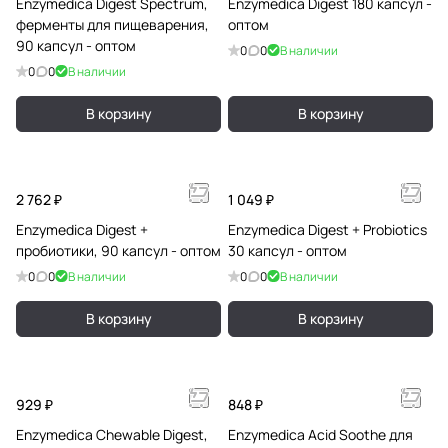
Enzymedica Digest Spectrum,
Enzymedica Digest 180 капсул -
ферменты для пищеварения,
оптом
90 капсул - оптом
0
0
В наличии
0
0
В наличии
В корзину
В корзину
2 762 ₽
1 049 ₽
Enzymedica Digest +
Enzymedica Digest + Probiotics
пробиотики, 90 капсул - оптом
30 капсул - оптом
0
0
В наличии
0
0
В наличии
В корзину
В корзину
929 ₽
848 ₽
Enzymedica Chewable Digest,
Enzymedica Acid Soothe для