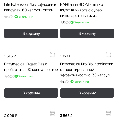
Life Extension, Лактоферрин в
HAIRtamin BLOATamin - от
капсулах, 60 капсул - оптом
вздутия живота с супер-
пищеварительными
0
0
В наличии
ферментами for Women 30
0
0
В наличии
Capsules - оптом
В корзину
В корзину
1 616 ₽
1 727 ₽
Enzymedica, Digest Basic +
Enzymedica Pro Bio, пробиотик
пробиотики, 90 капсул - оптом
с гарантированной
эффективностью, 30 капсул -
0
0
В наличии
оптом
0
0
В наличии
В корзину
В корзину
2 096 ₽
3 565 ₽