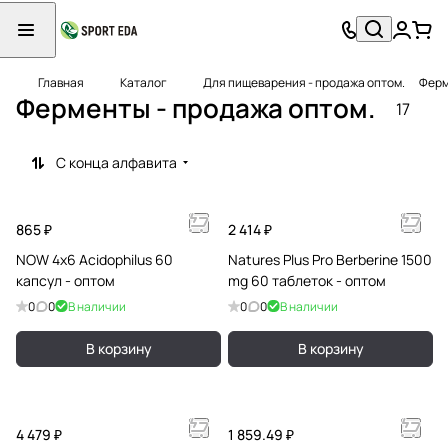
Главная
Каталог
Для пищеварения - продажа оптом.
Ферм
Ферменты - продажа оптом.
17
С конца алфавита
865 ₽
2 414 ₽
NOW 4x6 Acidophilus 60
Natures Plus Pro Berberine 1500
капсул - оптом
mg 60 таблеток - оптом
0
0
В наличии
0
0
В наличии
В корзину
В корзину
4 479 ₽
1 859.49 ₽