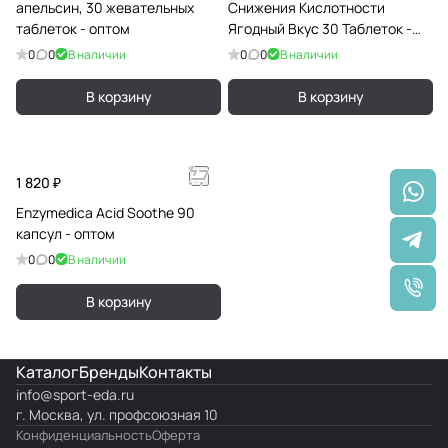
апельсин, 30 жевательных
Снижения Кислотности
таблеток - оптом
Ягодный Вкус 30 Таблеток -
оптом
0
0
В наличии
0
0
В наличии
В корзину
В корзину
1 820 ₽
Enzymedica Acid Soothe 90
капсул - оптом
0
0
В наличии
В корзину
Каталог
Бренды
Контакты
info@
sport-eda.ru
г. Москва, ул. профсоюзная 10
Конфиденциальность
Оферта