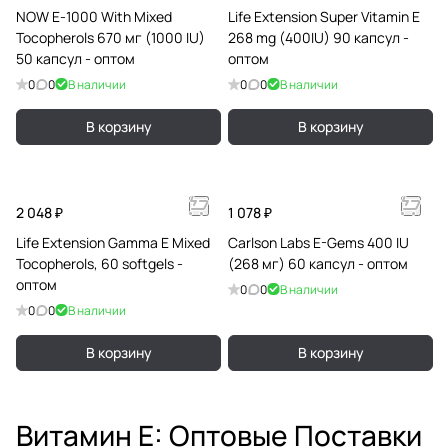
NOW E-1000 With Mixed
Life Extension Super Vitamin E
Tocopherols 670 мг (1000 IU)
268 mg (400IU) 90 капсул -
50 капсул - оптом
оптом
0
0
В наличии
0
0
В наличии
В корзину
В корзину
2 048 ₽
1 078 ₽
Life Extension Gamma E Mixed
Carlson Labs E-Gems 400 IU
Tocopherols, 60 softgels -
(268 мг) 60 капсул - оптом
оптом
0
0
В наличии
0
0
В наличии
В корзину
В корзину
Витамин Е: Оптовые Поставки