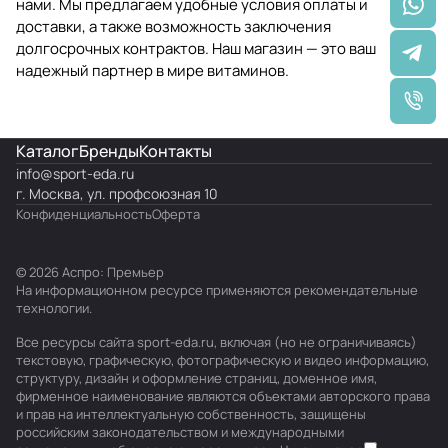
нами. Мы предлагаем удобные условия оплаты и
доставки, а также возможность заключения
долгосрочных контрактов. Наш магазин — это ваш
надежный партнер в мире витаминов.
Каталог
Бренды
Контакты
info@
sport-eda.ru
г. Москва, ул. профсоюзная 10
Конфиденциальность
Оферта
© 2026 Аспро: Премьер
На информационном ресурсе применяются
рекомендательные
технологии
.
Все ресурсы сайта sport-eda.ru, включая (но не ограничиваясь)
текстовую, графическую, фотографическую и видео информацию,
структуру, дизайн и оформление страниц, доменное имя,
фирменное наименование являются объектами авторского права
и прав на интеллектуальную собственность, защищены
российским законодательством и международными