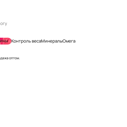
мины
Контроль веса
Минералы
Омега
одажа оптом.