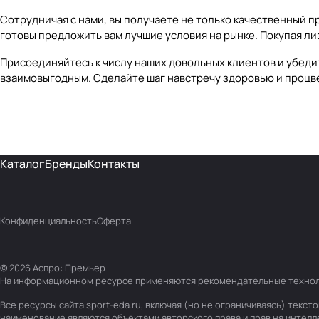
Сотрудничая с нами, вы получаете не только качественный п
готовы предложить вам лучшие условия на рынке. Покупая лиз
Присоединяйтесь к числу наших довольных клиентов и убеди
взаимовыгодным. Сделайте шаг навстречу здоровью и процв
Каталог
Бренды
Контакты
Конфиденциальность
Оферта
© 2026 Аспро: Премьер
На информационном ресурсе применяются
рекомендательные техно
Все ресурсы сайта sport-eda.ru, включая (но не ограничиваясь) тек
наименование являются объектами авторского права и прав на интел