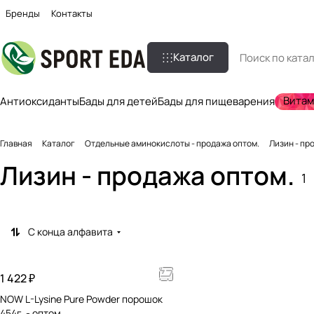
Бренды
Контакты
Каталог
Вита
Антиоксиданты
Бады для детей
Бады для пищеварения
Главная
Каталог
Отдельные аминокислоты - продажа оптом.
Лизин - пр
Лизин - продажа оптом.
1
С конца алфавита
1 422 ₽
NOW L-Lysine Pure Powder порошок
454г. - оптом