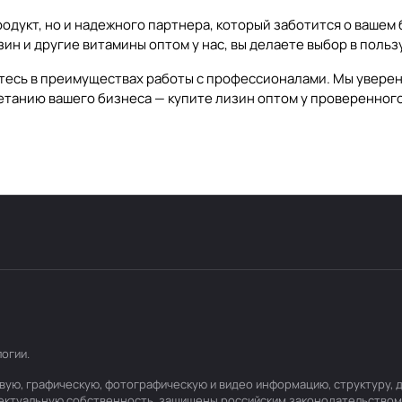
родукт, но и надежного партнера, который заботится о вашем
ин и другие витамины оптом у нас, вы делаете выбор в польз
тесь в преимуществах работы с профессионалами. Мы уверен
етанию вашего бизнеса — купите лизин оптом у проверенног
логии
.
стовую, графическую, фотографическую и видео информацию, структуру
лектуальную собственность, защищены российским законодательством