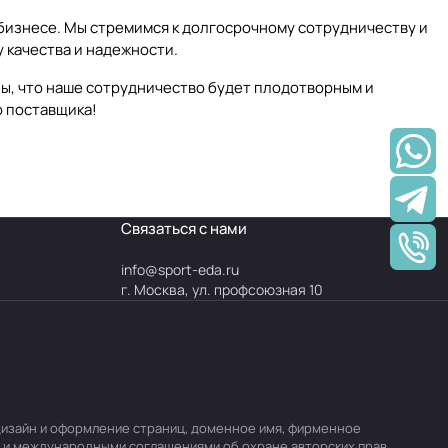
 бизнесе. Мы стремимся к долгосрочному сотрудничеству и
у качества и надежности.
ы, что наше сотрудничество будет плодотворным и
о поставщика!
Связаться с нами
info@
sport-eda.ru
г. Москва, ул. профсоюзная 10
, дизайн и оформление страниц, доменное имя, фирменное
 и международными соглашениями об охране авторских прав.