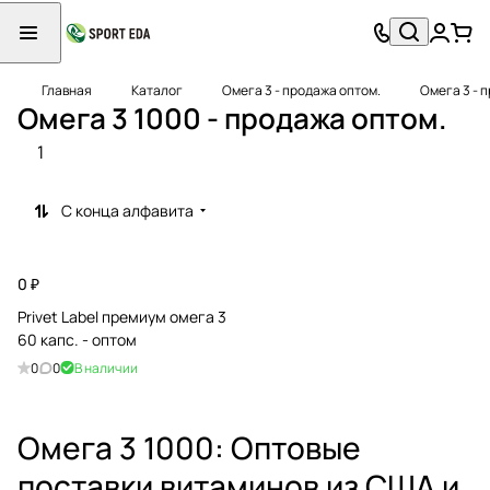
Главная
Каталог
Омега 3 - продажа оптом.
Омега 3 - 
Омега 3 1000 - продажа оптом.
1
С конца алфавита
0 ₽
Privet Label премиум омега 3
60 капс. - оптом
0
0
В наличии
Омега 3 1000: Оптовые
поставки витаминов из США и