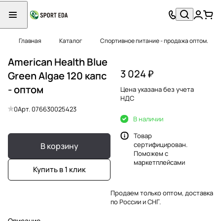
Главная
Каталог
Спортивное питание - продажа оптом.
American Health Blue
3 024 ₽
Green Algae 120 капс
- оптом
Цена указана без учета
НДС
0
Арт.
076630025423
В наличии
Товар
сертифицирован.
В корзину
Поможем с
маркетплейсами
Купить в 1 клик
Продаем только оптом, доставка
по России и СНГ.
Описание