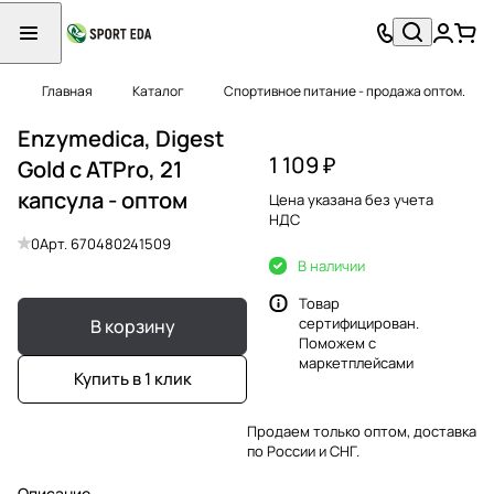
Главная
Каталог
Спортивное питание - продажа оптом.
Enzymedica, Digest
1 109 ₽
Gold с ATPro, 21
капсула - оптом
Цена указана без учета
НДС
0
Арт.
670480241509
В наличии
Товар
сертифицирован.
В корзину
Поможем с
маркетплейсами
Купить в 1 клик
Продаем только оптом, доставка
по России и СНГ.
Описание