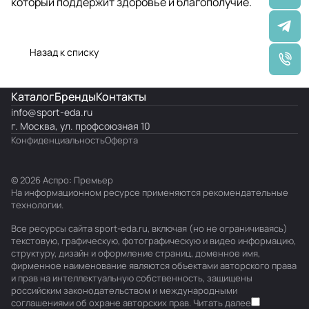
который поддержит здоровье и благополучие.
Назад к списку
Каталог
Бренды
Контакты
info@
sport-eda.ru
г. Москва, ул. профсоюзная 10
Конфиденциальность
Оферта
© 2026 Аспро: Премьер
На информационном ресурсе применяются
рекомендательные
технологии
.
Все ресурсы сайта sport-eda.ru, включая (но не ограничиваясь)
текстовую, графическую, фотографическую и видео информацию,
структуру, дизайн и оформление страниц, доменное имя,
фирменное наименование являются объектами авторского права
и прав на интеллектуальную собственность, защищены
российским законодательством и международными
соглашениями об охране авторских прав.
Читать далее