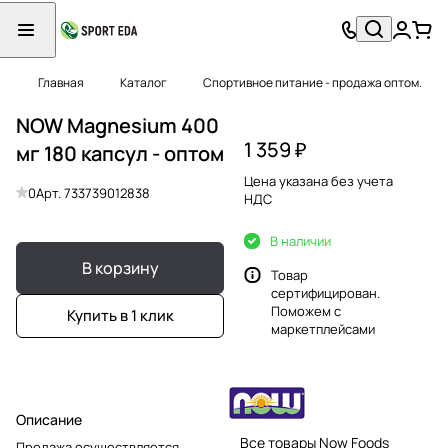
Главная
Каталог
Спортивное питание - продажа оптом.
NOW Magnesium 400
1 359 ₽
мг 180 капсул - оптом
Цена указана без учета
0
Арт.
733739012838
НДС
В наличии
В корзину
Товар
сертифицирован.
Поможем с
Купить в 1 клик
маркетплейсами
Описание
Все товары Now Foods
Продажа осуществляется