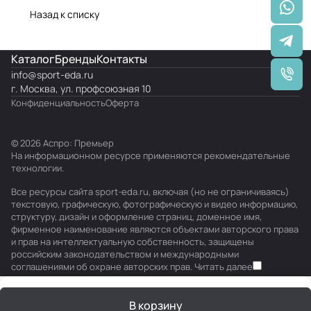
Назад к списку
Каталог
Бренды
Контакты
info@
sport-eda.ru
г. Москва, ул. профсоюзная 10
Конфиденциальность
Оферта
© 2026 Аспро: Премьер
На информационном ресурсе применяются
рекомендательные
технологии
.
Все ресурсы сайта sport-eda.ru, включая (но не ограничиваясь)
текстовую, графическую, фотографическую и видео информацию,
структуру, дизайн и оформление страниц, доменное имя,
фирменное наименование являются объектами авторского права
и прав на интеллектуальную собственность, защищены
российским законодательством и международными
соглашениями об охране авторских прав.
Читать далее
В корзину