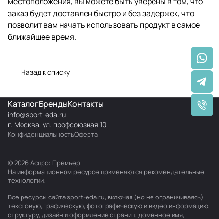
местоположения, вы можете быть уверены в том, что
заказ будет доставлен быстро и без задержек, что
позволит вам начать использовать продукт в самое
ближайшее время.
Назад к списку
Каталог
Бренды
Контакты
info@
sport-eda.ru
г. Москва, ул. профсоюзная 10
Конфиденциальность
Оферта
© 2026 Аспро: Премьер
На информационном ресурсе применяются
рекомендательные
технологии
.
Все ресурсы сайта sport-eda.ru, включая (но не ограничиваясь)
текстовую, графическую, фотографическую и видео информацию,
структуру, дизайн и оформление страниц, доменное имя,